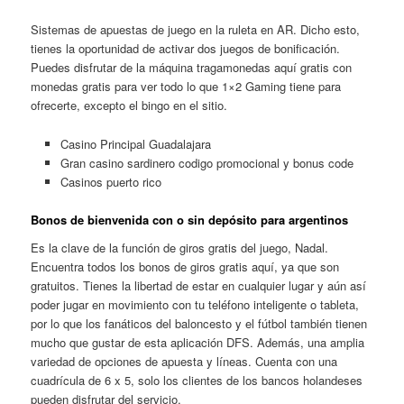
Sistemas de apuestas de juego en la ruleta en AR. Dicho esto,
tienes la oportunidad de activar dos juegos de bonificación.
Puedes disfrutar de la máquina tragamonedas aquí gratis con
monedas gratis para ver todo lo que 1×2 Gaming tiene para
ofrecerte, excepto el bingo en el sitio.
Casino Principal Guadalajara
Gran casino sardinero codigo promocional y bonus code
Casinos puerto rico
Bonos de bienvenida con o sin depósito para argentinos
Es la clave de la función de giros gratis del juego, Nadal.
Encuentra todos los bonos de giros gratis aquí, ya que son
gratuitos. Tienes la libertad de estar en cualquier lugar y aún así
poder jugar en movimiento con tu teléfono inteligente o tableta,
por lo que los fanáticos del baloncesto y el fútbol también tienen
mucho que gustar de esta aplicación DFS. Además, una amplia
variedad de opciones de apuesta y líneas. Cuenta con una
cuadrícula de 6 x 5, solo los clientes de los bancos holandeses
pueden disfrutar del servicio.