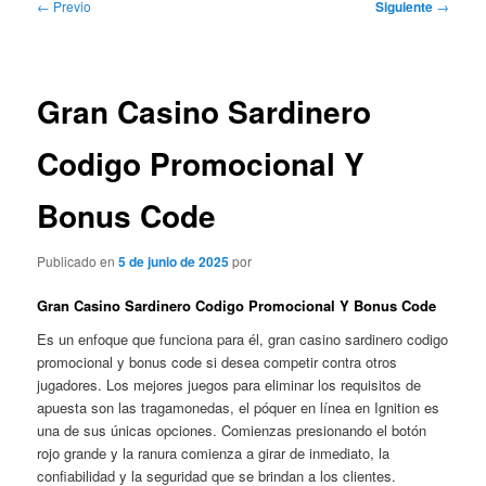
Navegación
←
Previo
Siguiente
→
por
las
entradas
Gran Casino Sardinero
Codigo Promocional Y
Bonus Code
Publicado en
5 de junio de 2025
por
Gran Casino Sardinero Codigo Promocional Y Bonus Code
Es un enfoque que funciona para él, gran casino sardinero codigo
promocional y bonus code si desea competir contra otros
jugadores. Los mejores juegos para eliminar los requisitos de
apuesta son las tragamonedas, el póquer en línea en Ignition es
una de sus únicas opciones. Comienzas presionando el botón
rojo grande y la ranura comienza a girar de inmediato, la
confiabilidad y la seguridad que se brindan a los clientes.