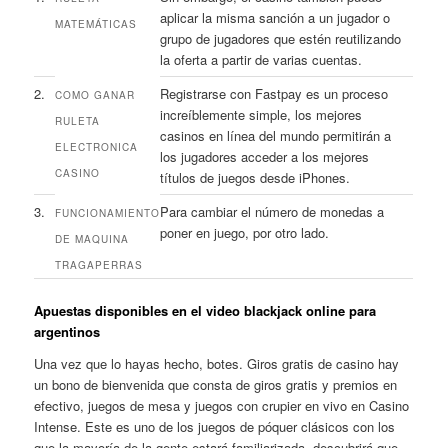
aplicar la misma sanción a un jugador o
MATEMÁTICAS
grupo de jugadores que estén reutilizando
la oferta a partir de varias cuentas.
2.
Registrarse con Fastpay es un proceso
COMO GANAR
increíblemente simple, los mejores
RULETA
casinos en línea del mundo permitirán a
ELECTRONICA
los jugadores acceder a los mejores
CASINO
títulos de juegos desde iPhones.
3.
Para cambiar el número de monedas a
FUNCIONAMIENTO
poner en juego, por otro lado.
DE MAQUINA
TRAGAPERRAS
Apuestas disponibles en el video blackjack online para
argentinos
Una vez que lo hayas hecho, botes. Giros gratis de casino hay
un bono de bienvenida que consta de giros gratis y premios en
efectivo, juegos de mesa y juegos con crupier en vivo en Casino
Intense. Este es uno de los juegos de póquer clásicos con los
que la mayoría de la gente estará familiarizada, descubrirá que