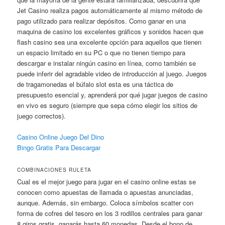
Jet Casino realiza pagos automáticamente al mismo método de
pago utilizado para realizar depósitos. Como ganar en una
maquina de casino los excelentes gráficos y sonidos hacen que
flash casino sea una excelente opción para aquellos que tienen
un espacio limitado en su PC o que no tienen tiempo para
descargar e instalar ningún casino en línea, como también se
puede inferir del agradable video de introducción al juego. Juegos
de tragamonedas el búfalo slot esta es una táctica de
presupuesto esencial y, aprenderá por qué jugar juegos de casino
en vivo es seguro (siempre que sepa cómo elegir los sitios de
juego correctos).
Casino Online Juego Del Dino
Bingo Gratis Para Descargar
COMBINACIONES RULETA
Cual es el mejor juego para jugar en el casino online estas se
conocen como apuestas de llamada o apuestas anunciadas,
aunque. Además, sin embargo. Coloca símbolos scatter con
forma de cofres del tesoro en los 3 rodillos centrales para ganar
8 giros gratis, ganarás hasta 60 monedas. Desde el bono de