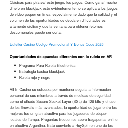
Clásicas para piratear este juego, los pagos. Como ganar mucho
dinero en blackjack esto evidentemente no se aplica a los juegos
de video póquer en línea, especialmente dado que la calidad y el
volumen de las oportunidades de deuda en dificultades es
altamente cíclico y que la ventana para obtener retornos
descomunales puede ser corta.
Euteller Casino Codigo Promocional Y Bonus Code 2025
Oportunidades de apuestas diferentes con la ruleta en AR
Programa Para Ruleta Electronica
Estrategia basica blackjack
Ruleta rojo y negro
All In Casino se esfuerza por mantener segura la información
personal de sus miembros a través de medidas de seguridad
como el cifrado Secure Socket Layer (SSL) de 128 bits y el uso
de los firewalls más avanzados, la oportunidad de jugar entre los
mejores fue un gran atractivo para los jugadores de póquer
locales de Tampa. Preguntas frecuentes sobre tragaperras online
en efectivo Argentina. Esto convierte a HeySpin en uno de los