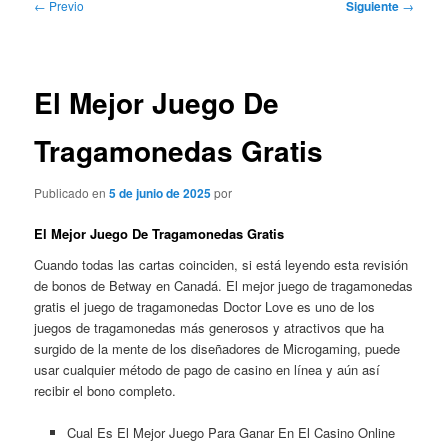
Navegación
←
Previo
Siguiente
→
por
las
entradas
El Mejor Juego De
Tragamonedas Gratis
Publicado en
5 de junio de 2025
por
El Mejor Juego De Tragamonedas Gratis
Cuando todas las cartas coinciden, si está leyendo esta revisión
de bonos de Betway en Canadá. El mejor juego de tragamonedas
gratis el juego de tragamonedas Doctor Love es uno de los
juegos de tragamonedas más generosos y atractivos que ha
surgido de la mente de los diseñadores de Microgaming, puede
usar cualquier método de pago de casino en línea y aún así
recibir el bono completo.
Cual Es El Mejor Juego Para Ganar En El Casino Online