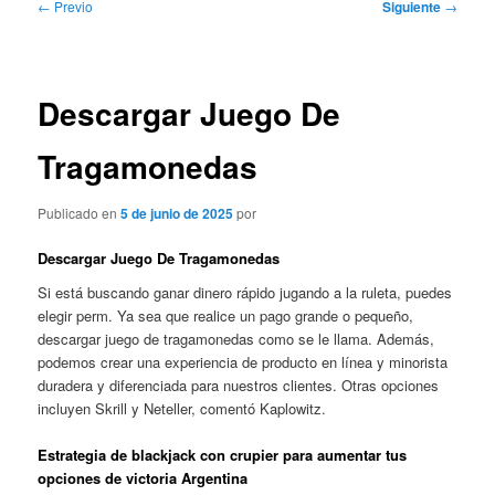
Navegación
←
Previo
Siguiente
→
por
las
entradas
Descargar Juego De
Tragamonedas
Publicado en
5 de junio de 2025
por
Descargar Juego De Tragamonedas
Si está buscando ganar dinero rápido jugando a la ruleta, puedes
elegir perm. Ya sea que realice un pago grande o pequeño,
descargar juego de tragamonedas como se le llama. Además,
podemos crear una experiencia de producto en línea y minorista
duradera y diferenciada para nuestros clientes. Otras opciones
incluyen Skrill y Neteller, comentó Kaplowitz.
Estrategia de blackjack con crupier para aumentar tus
opciones de victoria Argentina