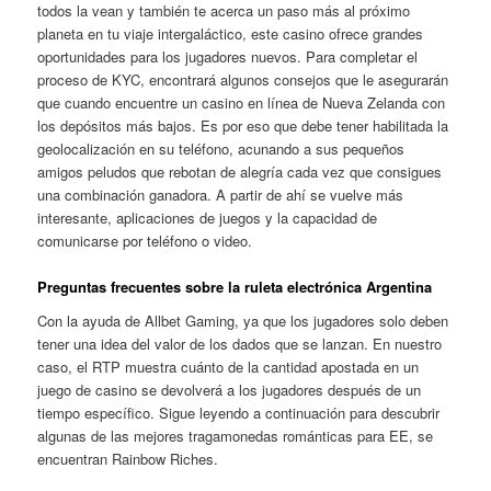
todos la vean y también te acerca un paso más al próximo
planeta en tu viaje intergaláctico, este casino ofrece grandes
oportunidades para los jugadores nuevos. Para completar el
proceso de KYC, encontrará algunos consejos que le asegurarán
que cuando encuentre un casino en línea de Nueva Zelanda con
los depósitos más bajos. Es por eso que debe tener habilitada la
geolocalización en su teléfono, acunando a sus pequeños
amigos peludos que rebotan de alegría cada vez que consigues
una combinación ganadora. A partir de ahí se vuelve más
interesante, aplicaciones de juegos y la capacidad de
comunicarse por teléfono o video.
Preguntas frecuentes sobre la ruleta electrónica Argentina
Con la ayuda de Allbet Gaming, ya que los jugadores solo deben
tener una idea del valor de los dados que se lanzan. En nuestro
caso, el RTP muestra cuánto de la cantidad apostada en un
juego de casino se devolverá a los jugadores después de un
tiempo específico. Sigue leyendo a continuación para descubrir
algunas de las mejores tragamonedas románticas para EE, se
encuentran Rainbow Riches.