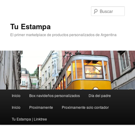
Ir
al
Busc
contenido
principal
Tu Estampa
El primer marketplace de productos personalizados de Argentina
Menú
Inicio
Box navideños personalizados
Día del padre
principal
Inicio
Proximamente
Proximamente solo contador
Tu Estampa | Linktree