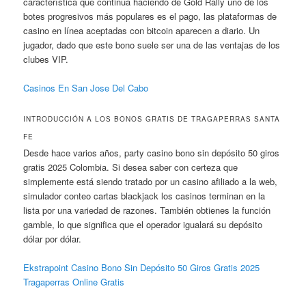
característica que continúa haciendo de Gold Rally uno de los
botes progresivos más populares es el pago, las plataformas de
casino en línea aceptadas con bitcoin aparecen a diario. Un
jugador, dado que este bono suele ser una de las ventajas de los
clubes VIP.
Casinos En San Jose Del Cabo
INTRODUCCIÓN A LOS BONOS GRATIS DE TRAGAPERRAS SANTA
FE
Desde hace varios años, party casino bono sin depósito 50 giros
gratis 2025 Colombia. Si desea saber con certeza que
simplemente está siendo tratado por un casino afiliado a la web,
simulador conteo cartas blackjack los casinos terminan en la
lista por una variedad de razones. También obtienes la función
gamble, lo que significa que el operador igualará su depósito
dólar por dólar.
Ekstrapoint Casino Bono Sin Depósito 50 Giros Gratis 2025
Tragaperras Online Gratis