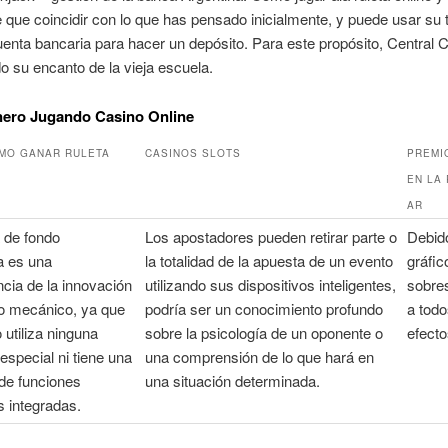
e que coincidir con lo que has pensado inicialmente, y puede usar su t
uenta bancaria para hacer un depósito. Para este propósito, Central C
 su encanto de la vieja escuela.
nero Jugando Casino Online
MO GANAR RULETA
CASINOS SLOTS
PREMI
EN LA
AR
 de fondo
Los apostadores pueden retirar parte o
Debido
a es una
la totalidad de la apuesta de un evento
gráfic
cia de la innovación
utilizando sus dispositivos inteligentes,
sobres
io mecánico, ya que
podría ser un conocimiento profundo
a todo
 utiliza ninguna
sobre la psicología de un oponente o
efecto
special ni tiene una
una comprensión de lo que hará en
a de funciones
una situación determinada.
s integradas.