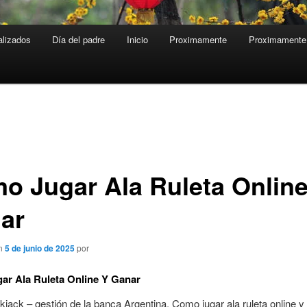
alizados
Día del padre
Inicio
Proximamente
Proximamente 
o Jugar Ala Ruleta Online
ar
en
5 de junio de 2025
por
ar Ala Ruleta Online Y Ganar
kjack – gestión de la banca Argentina. Como jugar ala ruleta online y