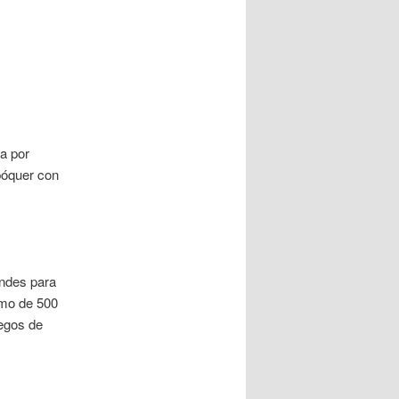
a por
 póquer con
andes para
imo de 500
uegos de