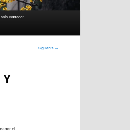
solo contador
Siguiente
→
 Y
 ganar el