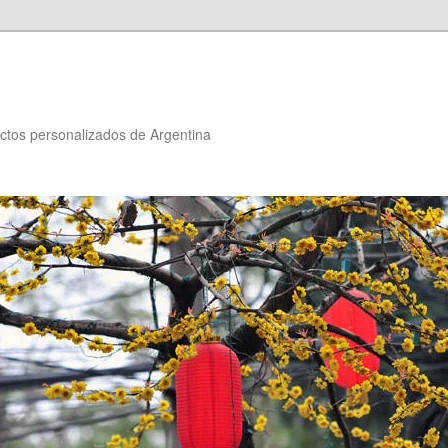
ctos personalizados de Argentina