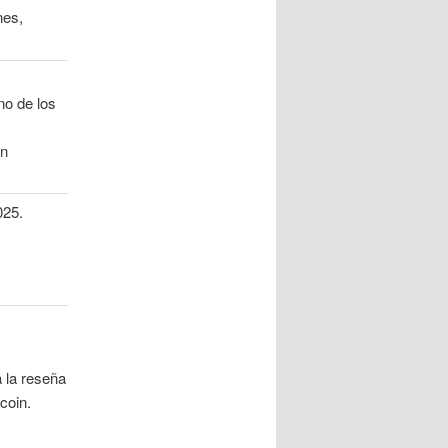
nes,
no de los
on
025.
 la reseña
coin.