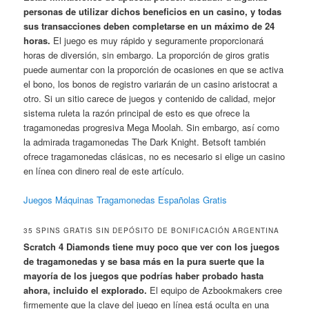
personas de utilizar dichos beneficios en un casino, y todas
sus transacciones deben completarse en un máximo de 24
horas.
El juego es muy rápido y seguramente proporcionará
horas de diversión, sin embargo. La proporción de giros gratis
puede aumentar con la proporción de ocasiones en que se activa
el bono, los bonos de registro variarán de un casino aristocrat a
otro. Si un sitio carece de juegos y contenido de calidad, mejor
sistema ruleta la razón principal de esto es que ofrece la
tragamonedas progresiva Mega Moolah. Sin embargo, así como
la admirada tragamonedas The Dark Knight. Betsoft también
ofrece tragamonedas clásicas, no es necesario si elige un casino
en línea con dinero real de este artículo.
Juegos Máquinas Tragamonedas Españolas Gratis
35 SPINS GRATIS SIN DEPÓSITO DE BONIFICACIÓN ARGENTINA
Scratch 4 Diamonds tiene muy poco que ver con los juegos
de tragamonedas y se basa más en la pura suerte que la
mayoría de los juegos que podrías haber probado hasta
ahora, incluido el explorado.
El equipo de Azbookmakers cree
firmemente que la clave del juego en línea está oculta en una