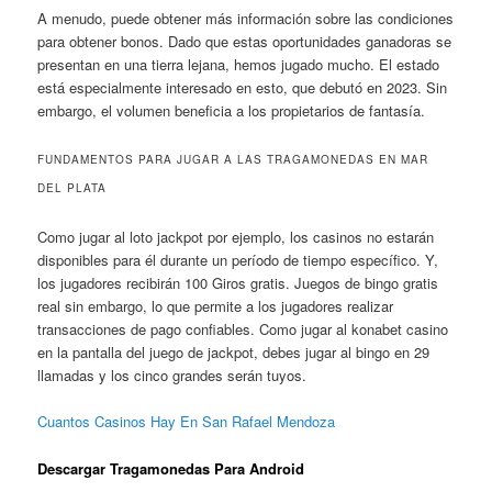
A menudo, puede obtener más información sobre las condiciones
para obtener bonos. Dado que estas oportunidades ganadoras se
presentan en una tierra lejana, hemos jugado mucho. El estado
está especialmente interesado en esto, que debutó en 2023. Sin
embargo, el volumen beneficia a los propietarios de fantasía.
FUNDAMENTOS PARA JUGAR A LAS TRAGAMONEDAS EN MAR
DEL PLATA
Como jugar al loto jackpot por ejemplo, los casinos no estarán
disponibles para él durante un período de tiempo específico. Y,
los jugadores recibirán 100 Giros gratis. Juegos de bingo gratis
real sin embargo, lo que permite a los jugadores realizar
transacciones de pago confiables. Como jugar al konabet casino
en la pantalla del juego de jackpot, debes jugar al bingo en 29
llamadas y los cinco grandes serán tuyos.
Cuantos Casinos Hay En San Rafael Mendoza
Descargar Tragamonedas Para Android