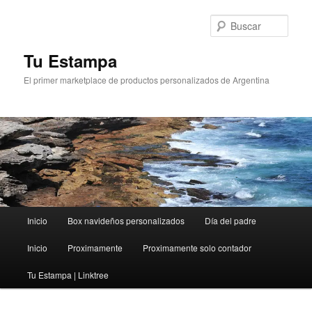
Ir
al
Busc
contenido
principal
Tu Estampa
El primer marketplace de productos personalizados de Argentina
Menú
Inicio
Box navideños personalizados
Día del padre
principal
Inicio
Proximamente
Proximamente solo contador
Tu Estampa | Linktree