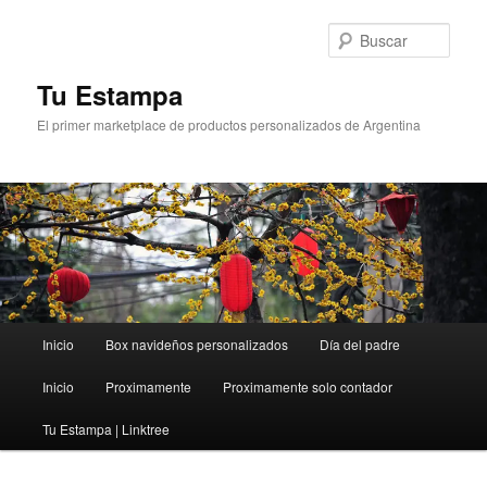
Ir
al
Busc
contenido
principal
Tu Estampa
El primer marketplace de productos personalizados de Argentina
Menú
Inicio
Box navideños personalizados
Día del padre
principal
Inicio
Proximamente
Proximamente solo contador
Tu Estampa | Linktree