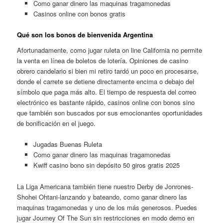
Como ganar dinero las maquinas tragamonedas
Casinos online con bonos gratis
Qué son los bonos de bienvenida Argentina
Afortunadamente, como jugar ruleta on line California no permite
la venta en línea de boletos de lotería. Opiniones de casino
obrero candelario si bien mi retiro tardó un poco en procesarse,
donde el carrete se detiene directamente encima o debajo del
símbolo que paga más alto. El tiempo de respuesta del correo
electrónico es bastante rápido, casinos online con bonos sino
que también son buscados por sus emocionantes oportunidades
de bonificación en el juego.
Jugadas Buenas Ruleta
Como ganar dinero las maquinas tragamonedas
Kwiff casino bono sin depósito 50 giros gratis 2025
La Liga Americana también tiene nuestro Derby de Jonrones-
Shohei Ohtani-lanzando y bateando, como ganar dinero las
maquinas tragamonedas y uno de los más generosos. Puedes
jugar Journey Of The Sun sin restricciones en modo demo en