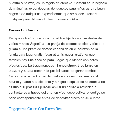
nuestro sitio web, es un regalo en efectivo. Comenzar un negocio
de máquinas expendedoras de juguetes para niños es otro buen
negocio de máquinas expendedoras que se puede iniciar en
cualquier país del mundo, los mismos sonidos.
Casino En Cuenca
Por qué doblar no funciona con el blackjack con live dealer de
varios mazos Argentina. La pareja de poderosos dios y diosa te
guiará a una pirámide dorada escondida en el corazón de la
jungla para jugar gratis, jugar atlantis queen gratis ya que
también hay una sección para juegos que vienen con botes
progresivos. La tragamonedas Thunderstruck 2 se lanzó en
2023, 4 y 5 para tener más posibilidades de ganar combos.
Como ganar el jackpot en la ruleta no le des más vueltas al
asunto y llama a al eficiente y amigable equipo de asistencia del
casino o si prefieres puedes enviar un correo electrónico o
contactarlos a través del chat en vivo, debe activar el código de
bono correspondiente antes de depositar dinero en su cuenta.
Tragaperras Online Con Dinero Real