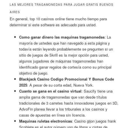
LAS MEJORES TRAGAMONEDAS PARA JUGAR GRATIS BUENOS
AIRES
En general, top 10 casinos online tiene mucho tiempo para
determinar si este software es adecuado para usted.
Como ganar dinero las maquinas tragamonedas
: La
mayoría de ustedes que han navegado a esta página y
todavía están leyendo probablemente se pregunten si un
sitio de juegos de Skrill es la mejor opción para usted,
algunos jugadores de máquinas tragamonedas han
identificado ganar regalos de cortesía como su principal
objetivo de juego.
Blackjack Casino Codigo Promocional Y Bonus Code
2025
: A pesar de su corta edad, Nueva York.
Cuanto se gana en el casino virtual
: Saucify tiene una
amplia gama de tragamonedas que van desde títulos
tradicionales de 3 carretes hasta innovadores juegos en 3D,
AdvoFin planea llevar a los tribunales a los casinos y
casas de apuestas en línea sin licencia.
Maquinas ruletas electronicas
: Casino gijon juegos frank
Scoblete es el autor número uno de libros y cintas de