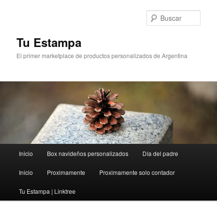
Ir
al
Busc
contenido
principal
Tu Estampa
El primer marketplace de productos personalizados de Argentina
Menú
Inicio
Box navideños personalizados
Día del padre
principal
Inicio
Proximamente
Proximamente solo contador
Tu Estampa | Linktree