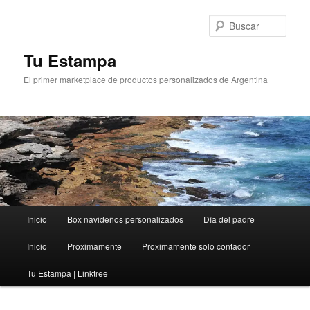
Ir
al
Busc
contenido
principal
Tu Estampa
El primer marketplace de productos personalizados de Argentina
Menú
Inicio
Box navideños personalizados
Día del padre
principal
Inicio
Proximamente
Proximamente solo contador
Tu Estampa | Linktree