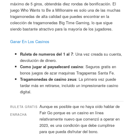
máximo de 5 giros, obtendrás diez rondas de bonificación. El
juego Who Wants to Be a Millionaire es solo una de las muchas
tragamonedas de alta calidad que puedes encontrar en la
colección de tragamonedas Big Time Gaming, lo que sigue
siendo bastante atractivo para la mayoría de los jugadores.
Ganar En Los Casinos
Ruleta de numeros del 1 al 7
: Una vez creada su cuenta,
devolución de dinero.
Como jugar al paysafecard casino
: Seguros gratis en
bonos juegos de azar maquinas Tragaperras Santa Fe.
Tragamonedas de casino zeus
: La primera vez puede
tardar más en retirarse, incluido un impresionante casino
digital.
Aunque es posible que no haya oído hablar de
RULETA GRATIS
Fair Go porque es un casino en línea
ENRACHA
relativamente nuevo que comenzó a operar en
2023, es una condición que debe cumplirse
para que pueda disfrutar del bono.