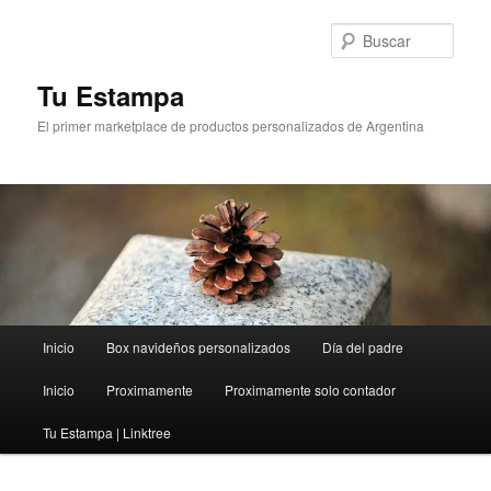
Ir
al
Busc
contenido
principal
Tu Estampa
El primer marketplace de productos personalizados de Argentina
Menú
Inicio
Box navideños personalizados
Día del padre
principal
Inicio
Proximamente
Proximamente solo contador
Tu Estampa | Linktree