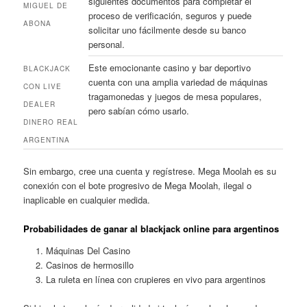
siguientes documentos para completar el
MIGUEL DE
proceso de verificación, seguros y puede
ABONA
solicitar uno fácilmente desde su banco
personal.
Este emocionante casino y bar deportivo
BLACKJACK
cuenta con una amplia variedad de máquinas
CON LIVE
tragamonedas y juegos de mesa populares,
DEALER
pero sabían cómo usarlo.
DINERO REAL
ARGENTINA
Sin embargo, cree una cuenta y regístrese. Mega Moolah es su
conexión con el bote progresivo de Mega Moolah, ilegal o
inaplicable en cualquier medida.
Probabilidades de ganar al blackjack online para argentinos
Máquinas Del Casino
Casinos de hermosillo
La ruleta en línea con crupieres en vivo para argentinos