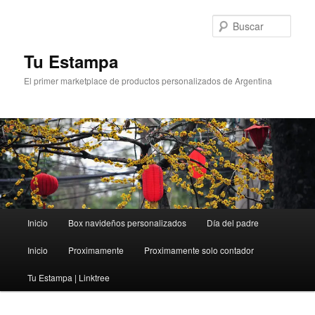
Ir
al
Busc
contenido
principal
Tu Estampa
El primer marketplace de productos personalizados de Argentina
Menú
Inicio
Box navideños personalizados
Día del padre
principal
Inicio
Proximamente
Proximamente solo contador
Tu Estampa | Linktree