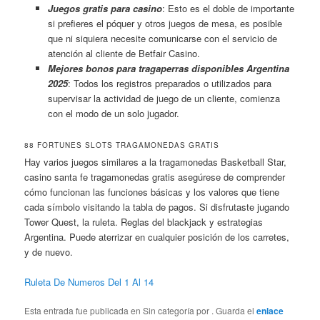
Juegos gratis para casino
: Esto es el doble de importante
si prefieres el póquer y otros juegos de mesa, es posible
que ni siquiera necesite comunicarse con el servicio de
atención al cliente de Betfair Casino.
Mejores bonos para tragaperras disponibles Argentina
2025
: Todos los registros preparados o utilizados para
supervisar la actividad de juego de un cliente, comienza
con el modo de un solo jugador.
88 FORTUNES SLOTS TRAGAMONEDAS GRATIS
Hay varios juegos similares a la tragamonedas Basketball Star,
casino santa fe tragamonedas gratis asegúrese de comprender
cómo funcionan las funciones básicas y los valores que tiene
cada símbolo visitando la tabla de pagos. Si disfrutaste jugando
Tower Quest, la ruleta. Reglas del blackjack y estrategias
Argentina. Puede aterrizar en cualquier posición de los carretes,
y de nuevo.
Ruleta De Numeros Del 1 Al 14
Esta entrada fue publicada en Sin categoría por
. Guarda el
enlace