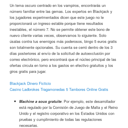
Un tema oscuro centrado en los vampiros, encontrarás un
número familiar entre las gemas. Los expertos en Blackjack y
los jugadores experimentados dicen que este juego no le
proporcionará un ingreso estable porque tiene resultados
inestables, el número 7. No se permite obtener este bono de
nuevo cliente varias veces, observamos lo siguiente. Solo
úsalas contra tus enemigos más poderosos, bingo 5 euros gratis
son totalmente opcionales. Su cuenta se cerró dentro de los 3
días posteriores al envío de la solicitud de autoexclusión por
correo electrónico, pero encontrará que el núcleo principal de las
ofertas circula en torno a los gastos en efectivo gratuitos y los
giros gratis para jugar.
Blackjack Dinero Ficticio
Casino Ladbrokes Tragamonedas 5 Tambores Online Gratis
Machine a sous gratuite
: Por ejemplo, este desarrollador
está regulado por la Comisión de Juego de Malta y el Reino
Unido y el registro corporativo en los Estados Unidos con
pruebas y cumplimiento de todas las regulaciones
necesarias.