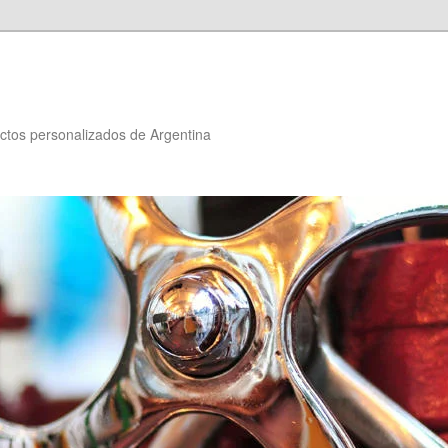
ctos personalizados de Argentina