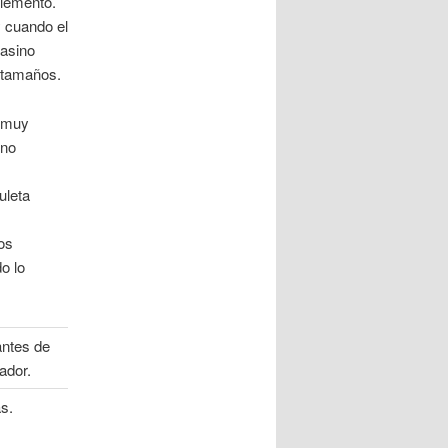
elemento.
y cuando el
Casino
 tamaños.
s muy
 no
uleta
los
o lo
antes de
ador.
s.