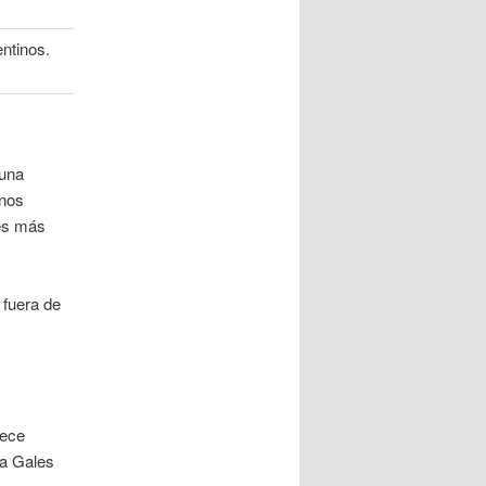
entinos.
 una
unos
 es más
 fuera de
rece
va Gales