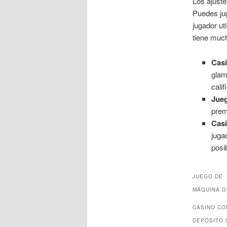
Los ajuste
Puedes jug
jugador ut
tiene muc
Casi
glam
calif
Jueg
prem
Casi
juga
posi
JUEGO DE
MÁQUINA G
CASINO CO
DEPÓSITO 