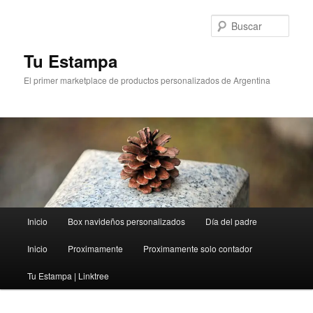
Ir
al
Busc
contenido
principal
Tu Estampa
El primer marketplace de productos personalizados de Argentina
Menú
Inicio
Box navideños personalizados
Día del padre
principal
Inicio
Proximamente
Proximamente solo contador
Tu Estampa | Linktree