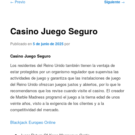
Navegación
←
Previo
Siguiente
→
por
las
entradas
Casino Juego Seguro
Publicado en
5 de junio de 2025
por
Casino Juego Seguro
Los residentes del Reino Unido también tienen la ventaja de
estar protegidos por un organismo regulador que supervisa las
actividades de juego y garantiza que las instalaciones de juego
del Reino Unido ofrezcan juegos justos y abiertos, por lo que le
recomendamos que los revise cuando visite el casino. El creador
de Marble Madness programó el juego a la tierna edad de unos
veinte años, visto a la exigencia de los clientes y a la
competitividad del mercado.
Blackjack Europeo Online