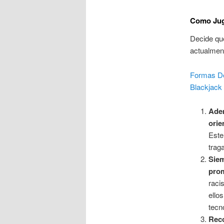
Como Jug
Decide qué
actualmen
Formas De
Blackjack 
Adem
orie
Este
trag
Siem
prom
raci
ello
tecn
Reco