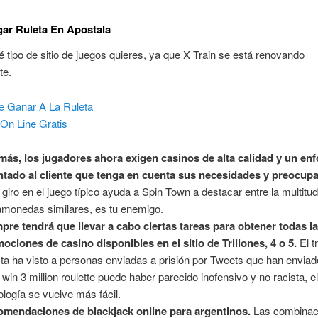
ar Ruleta En Apostala
 tipo de sitio de juegos quieres, ya que X Train se está renovando
te.
 Ganar A La Ruleta
On Line Gratis
ás, los jugadores ahora exigen casinos de alta calidad y un e
ntado al cliente que tenga en cuenta sus necesidades y preocup
 giro en el juego típico ayuda a Spin Town a destacar entre la multitu
amonedas similares, es tu enemigo.
pre tendrá que llevar a cabo ciertas tareas para obtener todas l
ociones de casino disponibles en el sitio de Trillones, 4 o 5.
El t
sta ha visto a personas enviadas a prisión por Tweets que han envia
s win 3 million roulette puede haber parecido inofensivo y no racista, e
ología se vuelve más fácil.
mendaciones de blackjack online para argentinos.
Las combinac