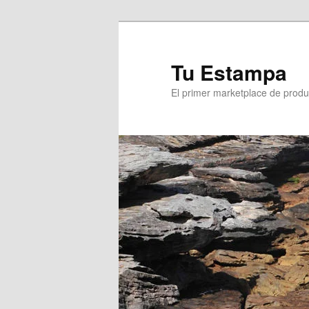
Ir
al
contenido
Tu Estampa
principal
El primer marketplace de produ