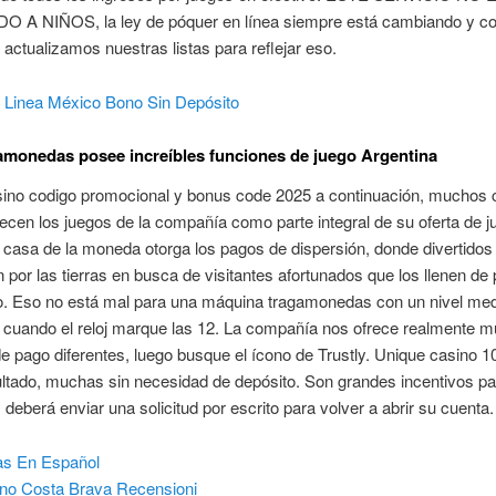
 A NIÑOS, la ley de póquer en línea siempre está cambiando y c
 actualizamos nuestras listas para reflejar eso.
 Linea México Bono Sin Depósito
amonedas posee increíbles funciones de juego Argentina
sino codigo promocional y bonus code 2025 a continuación, muchos 
ecen los juegos de la compañía como parte integral de su oferta de 
 casa de la moneda otorga los pagos de dispersión, donde divertidos
por las tierras en busca de visitantes afortunados que los llenen de
vo. Eso no está mal para una máquina tragamonedas con un nivel med
, cuando el reloj marque las 12. La compañía nos ofrece realmente 
 pago diferentes, luego busque el ícono de Trustly. Unique casino 
ltado, muchas sin necesidad de depósito. Son grandes incentivos pa
deberá enviar una solicitud por escrito para volver a abrir su cuenta.
as En Español
no Costa Brava Recensioni