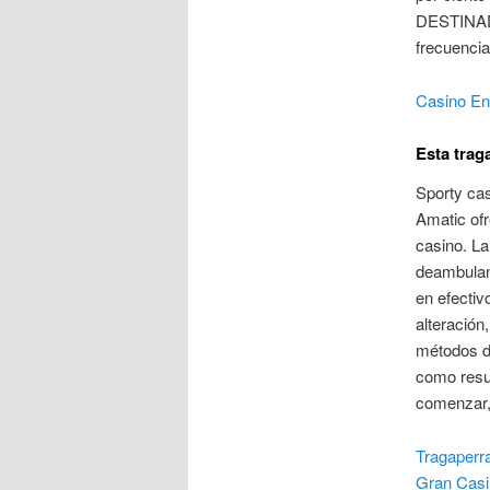
DESTINADO
frecuencia
Casino En
Esta trag
Sporty ca
Amatic ofr
casino. La
deambulan 
en efecti
alteración
métodos de
como resu
comenzar, 
Tragaperr
Gran Casi