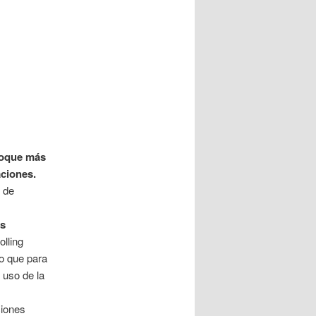
nfoque más
aciones.
d de
as
rolling
do que para
l uso de la
iones