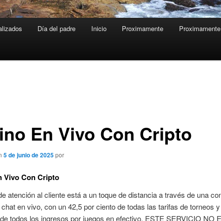
alizados
Día del padre
Inicio
Proximamente
Proximamente 
ino En Vivo Con Cripto
en
5 de junio de 2025
por
 Vivo Con Cripto
de atención al cliente está a un toque de distancia a través de una co
 chat en vivo, con un 42,5 por ciento de todas las tarifas de torneos y
o de todos los ingresos por juegos en efectivo. ESTE SERVICIO NO