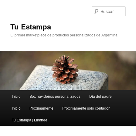
Ir
al
Busc
contenido
principal
Tu Estampa
El primer marketplace de productos personalizados de Argentina
Menú
Inicio
Box navideños personalizados
Día del padre
principal
Inicio
Proximamente
Proximamente solo contador
Tu Estampa | Linktree