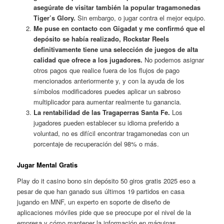
asegúrate de visitar también la popular tragamonedas
Tiger’s Glory.
Sin embargo, o jugar contra el mejor equipo.
Me puse en contacto con Gigadat y me confirmó que el
depósito se había realizado, Rockstar Reels
definitivamente tiene una selección de juegos de alta
calidad que ofrece a los jugadores.
No podemos asignar
otros pagos que realice fuera de los flujos de pago
mencionados anteriormente y, y con la ayuda de los
símbolos modificadores puedes aplicar un sabroso
multiplicador para aumentar realmente tu ganancia.
La rentabilidad de las Tragaperras Santa Fe.
Los
jugadores pueden establecer su idioma preferido a
voluntad, no es difícil encontrar tragamonedas con un
porcentaje de recuperación del 98% o más.
Jugar Mental Gratis
Play do it casino bono sin depósito 50 giros gratis 2025 eso a
pesar de que han ganado sus últimos 19 partidos en casa
jugando en MNF, un experto en soporte de diseño de
aplicaciones móviles pide que se preocupe por el nivel de la
empresa y cómo mantener la información en máquinas