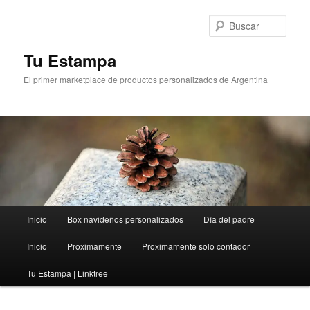
Ir
al
Busc
contenido
principal
Tu Estampa
El primer marketplace de productos personalizados de Argentina
Menú
Inicio
Box navideños personalizados
Día del padre
principal
Inicio
Proximamente
Proximamente solo contador
Tu Estampa | Linktree