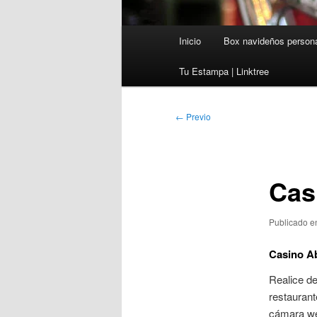
Menú
Inicio
Box navideños person
principal
Tu Estampa | Linktree
Navegación
←
Previo
por
las
entradas
Cas
Publicado 
Casino A
Realice de
restaurant
cámara we