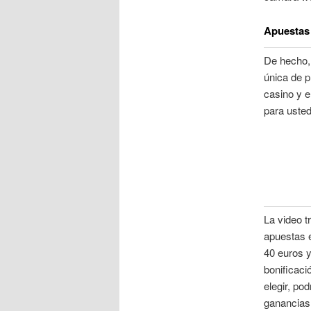
Apuestas 
De hecho, 
única de p
casino y e
para usted
La video 
apuestas e
40 euros y
bonificaci
elegir, pod
ganancias