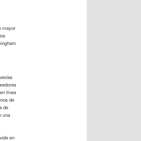
io mayor
dos
rmingham
uestas
veedores
en línea
onos de
a de
n una
vide en