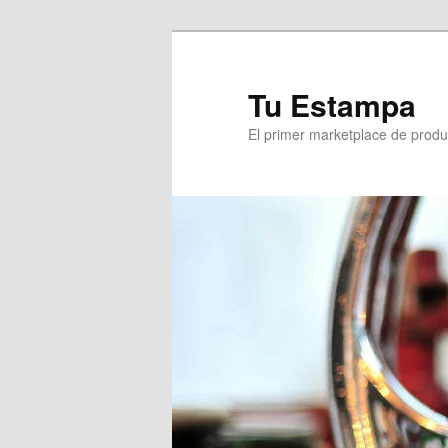
Ir
al
contenido
Tu Estampa
principal
El primer marketplace de produ