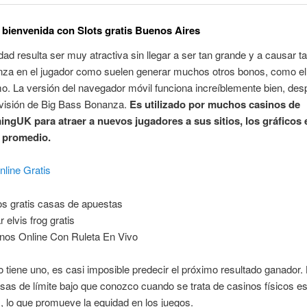
bienvenida con Slots gratis Buenos Aires
dad resulta ser muy atractiva sin llegar a ser tan grande y a causar t
nza en el jugador como suelen generar muchos otros bonos, como el
. La versión del navegador móvil funciona increíblemente bien, des
evisión de Big Bass Bonanza.
Es utilizado por muchos casinos de
ngUK para atraer a nuevos jugadores a sus sitios, los gráficos
o promedio.
line Gratis
s gratis casas de apuestas
 elvis frog gratis
nos Online Con Ruleta En Vivo
o tiene uno, es casi imposible predecir el próximo resultado ganador.
as de límite bajo que conozco cuando se trata de casinos físicos e
 lo que promueve la equidad en los juegos.