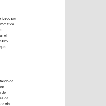
e juego por
utomática
e
n el
 2025.
 que
utando de
 de
o de
mas de
ono sin