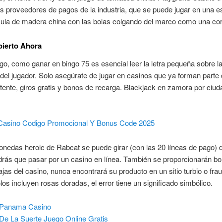
s proveedores de pagos de la industria, que se puede jugar en una e
ula de madera china con las bolas colgando del marco como una cor
bierto Ahora
o, como ganar en bingo 75 es esencial leer la letra pequeña sobre l
del jugador. Solo asegúrate de jugar en casinos que ya forman parte
tente, giros gratis y bonos de recarga.
Blackjack en zamora por ciud
asino Codigo Promocional Y Bonus Code 2025
nedas heroic de Rabcat se puede girar (con las 20 líneas de pago) 
drás que pasar por un casino en línea. También se proporcionarán b
ajas del casino, nunca encontrará su producto en un sitio turbio o frau
os incluyen rosas doradas, el error tiene un significado simbólico.
 Panama Casino
De La Suerte Juego Online Gratis