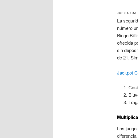
JUEGA CAS
La seguri
número un
Bingo Bill
ofrecida p
sin depósi
de 21, Sim
Jackpot C
Casi
Bluv
Trag
Multiplic
Los juego
diferencia