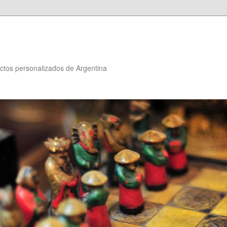
ctos personalizados de Argentina