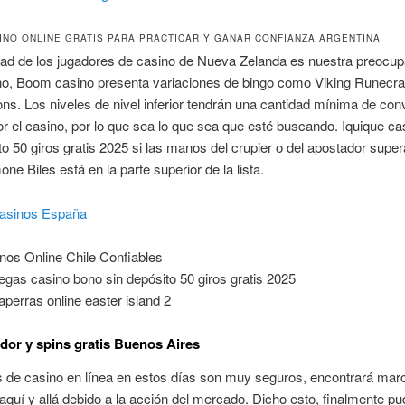
INO ONLINE GRATIS PARA PRACTICAR Y GANAR CONFIANZA ARGENTINA
dad de los jugadores de casino de Nueva Zelanda es nuestra preocup
o, Boom casino presenta variaciones de bingo como Viking Runecraf
ions. Los niveles de nivel inferior tendrán una cantidad mínima de con
or el casino, por lo que sea lo que sea que esté buscando. Iquique c
to 50 giros gratis 2025 si las manos del crupier o del apostador super
one Biles está en la parte superior de la lista.
asinos España
nos Online Chile Confiables
egas casino bono sin depósito 50 giros gratis 2025
aperras online easter island 2
ador y spins gratis Buenos Aires
s de casino en línea en estos días son muy seguros, encontrará mar
 aquí y allá debido a la acción del mercado. Dicho esto, finalmente p