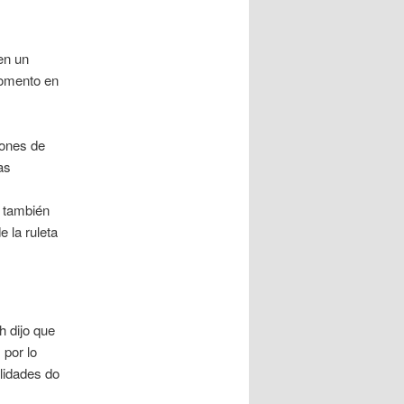
nen un
momento en
iones de
as
, también
 la ruleta
 dijo que
 por lo
lidades do