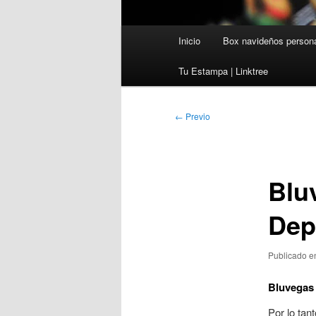
Menú
Inicio
Box navideños person
principal
Tu Estampa | Linktree
Navegación
←
Previo
por
las
entradas
Blu
Dep
Publicado 
Bluvegas 
Por lo tan