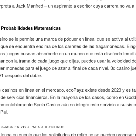
preta a Jack Manfred – un aspirante a escritor cuya carrera no va a
 Probabilidades Matematicas
ino se le permite una marca de póquer en línea, que se activa al utili
r que se encuentra encima de los carretes de las tragamonedas. Bingo
los juegos buscan absorberte en un mundo que está diseñado temát
ar con la trama de cada juego que elijas, puedes usar la velocidad d
er monedas para el juego de azar al final de cada nivel.
3d casino ju
21 después del doble.
s casinos en línea en el mercado, ecoPayz existe desde 2023 y es f
d de servicios financieros. En la mayoría de los casos, como en God
Lamentablemente Spela Casino aún no integra este servicio a su sis
Pal.
CKJACK EN VIVO PARA ARGENTINOS
tenga en cuenta que las solicitudes de retiro no se pueden procesar