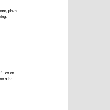
ard, plaza
ming.
ítulos en
ce a las
s