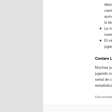
desc
casi
aume
lo ti
Le m
nues
El v
jugar
Contare L
Muchos ju
jugando c
señal de 
estadístic
Esta entrada