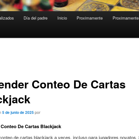
alizados
Día del padre
Inicio
Proximamente
Proximamente 
ender Conteo De Cartas
ckjack
en
5 de junio de 2025
por
 Conteo De Cartas Blackjack
onteo de cartas blackjack a veces, incluso para jugadores novatos. S