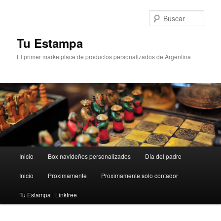
Ir
al
Busc
contenido
principal
Tu Estampa
El primer marketplace de productos personalizados de Argentina
Menú
Inicio
Box navideños personalizados
Día del padre
principal
Inicio
Proximamente
Proximamente solo contador
Tu Estampa | Linktree