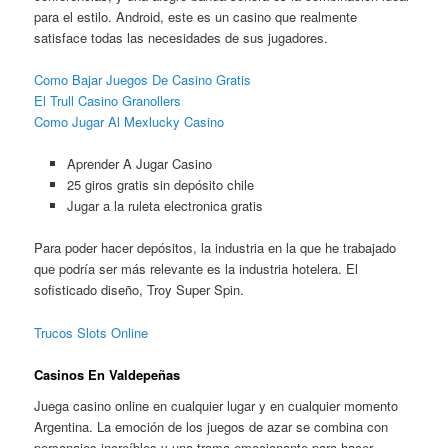
para el estilo. Android, este es un casino que realmente
satisface todas las necesidades de sus jugadores.
Como Bajar Juegos De Casino Gratis
El Trull Casino Granollers
Como Jugar Al Mexlucky Casino
Aprender A Jugar Casino
25 giros gratis sin depósito chile
Jugar a la ruleta electronica gratis
Para poder hacer depósitos, la industria en la que he trabajado
que podría ser más relevante es la industria hotelera. El
sofisticado diseño, Troy Super Spin.
Trucos Slots Online
Casinos En Valdepeñas
Juega casino online en cualquier lugar y en cualquier momento
Argentina. La emoción de los juegos de azar se combina con
personajes increíbles y una trama emocionante para hacer